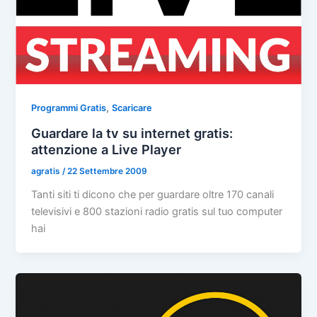
,
Programmi Gratis
Scaricare
Guardare la tv su internet gratis:
attenzione a Live Player
agratis
/
22 Settembre 2009
Tanti siti ti dicono che per guardare oltre 170 canali
televisivi e 800 stazioni radio gratis sul tuo computer
hai