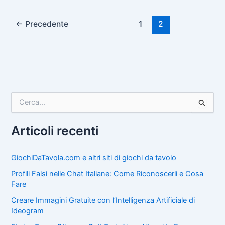
←
Precedente
1
2
C
e
r
c
Articoli recenti
a
:
GiochiDaTavola.com e altri siti di giochi da tavolo
Profili Falsi nelle Chat Italiane: Come Riconoscerli e Cosa
Fare
Creare Immagini Gratuite con l’Intelligenza Artificiale di
Ideogram