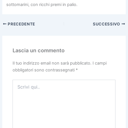
sottomarini, con ricchi premi in palio.
PRECEDENTE
SUCCESSIVO
Lascia un commento
Il tuo indirizzo email non sarà pubblicato.
I campi
obbligatori sono contrassegnati
*
Scrivi
qui..