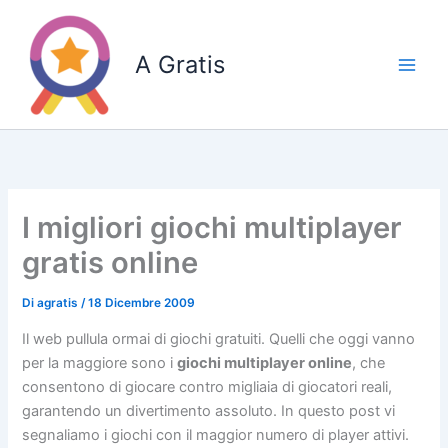
Vai
al
A Gratis
contenuto
I migliori giochi multiplayer
gratis online
Di
agratis
/
18 Dicembre 2009
Il web pullula ormai di giochi gratuiti. Quelli che oggi vanno
per la maggiore sono i
giochi multiplayer online
, che
consentono di giocare contro migliaia di giocatori reali,
garantendo un divertimento assoluto. In questo post vi
segnaliamo i giochi con il maggior numero di player attivi.