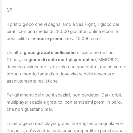
[//]
Il primo gioco che vi segnaliamo è Sea Fight, il gioco dei
pirati, con una media di 28.000 giocatori online e con la
possibilità di
vincere premi
fino a 10.000 euro.
Un altro
gioco gratuito bellissimo
è sicuramente Last
Chaos, un
gioco di ruolo multiplayer online
, MMORPG,
davvero avvincente. Non solo uno sparatutto, ma un vero e
proprio mondo fantastico dove vivere delle avventure
assolutamente realistiche.
Per gli amanti dei giochi spaziali, non perdetevi Dark orbit, il
multiplayer spaziale gratuito, con tantissimi premi in palio,
che non guastano mai.
L’ultimo gioco multiplayer gratis che vogliamo segnalarvi è
Deepolis, un’avventura subacquea, imperdibile per chi ama i