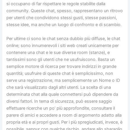
si occupano di far rispettare le regole stabilite dalla
community. Queste chat, spesso, rappresentano un ritrovo
per utenti che condividono stessi gusti, stesse passioni,
stesse idee, ma anche un luogo di confronto e di scambio.
Per ultime ci sono le chat senza dubbio più diffuse, le chat
online; sono innumerevoli i siti web creati unicamente per
contenere una chat e le sue diverse room (stanze), e
tantissimi sono gli utenti che ne usufruiscono. Basta un
semplice motore di ricerca per trovare indirizzi in grande
quantità; usufruire di queste chat è semplicissimo, non
serve una registrazione, ma semplicemente un Nome o ID
che sarà visualizzato dagli altri utenti. La scelta di una
determinata chat alla quale connettersi può dipendere da
diversi fattori. In tema di sicurezza, può essere saggio
effettuare ricerche un po’ più approfondite, consultare il
parere di amici e accedere a room di argomento adatto alla
propria età e ai propri gusti. Per i più spregiudicati, invece, è
possibile, seppur con qualche rischio, andare allo sbaraglio