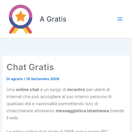
Vai
al
A Gratis
contenuto
Chat Gratis
Di
agratis
/
16 Settembre 2009
Una
online chat
è un luogo di
incontro
per utenti di
internet che può accogliere al suo interno persone di
qualsiasi età e nazionalità permettendo loro di
chiacchierare attraverso
messaggistica istantanea
tramite
il web.
La prima online chat risale al 1988 aveva nome IRC